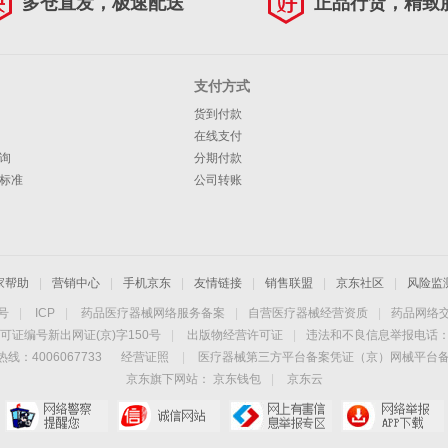
多仓直发，极速配送
正品行货，精致
支付方式
货到付款
在线支付
询
分期付款
标准
公司转账
家帮助
|
营销中心
|
手机京东
|
友情链接
|
销售联盟
|
京东社区
|
风险监
4号
|
ICP
|
药品医疗器械网络服务备案
|
自营医疗器械经营资质
|
药品网络
可证编号新出网证(京)字150号
|
出版物经营许可证
|
违法和不良信息举报电话：40
线：4006067733
经营证照
|
医疗器械第三方平台备案凭证（京）网械平台备字（
京东旗下网站：
京东钱包
|
京东云