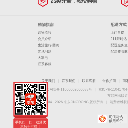
品类齐全，轻松购物
购物指南
配送方式
购物流程
上门自提
会员介绍
211限时达
生活旅行/团购
配送服务查
常见问题
配送费收取
大家电
联系客服
关于我们
|
联系我们
|
联系客服
|
合作招商
|
商
京公网安备 11000002000088号
|
京ICP备1104170
互联网出版许
Copyright © 2004 -
2026
京东JINGDONG 版权所有
|
消费者维权热
手机扫一扫，劲爆优
惠触手可得！
手机扫一扫，劲爆优
惠触手可得！