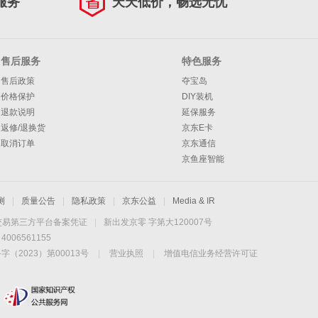
服务
天天低价，畅选无忧
售后服务
特色服务
售后政策
夺宝岛
价格保护
DIY装机
退款说明
延保服务
返修/退换货
京东E卡
取消订单
京东通信
京鱼座智能
测
|
质量公告
|
隐私政策
|
京东公益
|
Media & IR
交易第三方平台备案凭证
|
新出发京零 字第大120007号
06561155
2023）第00013号
|
营业执照
|
增值电信业务经营许可证