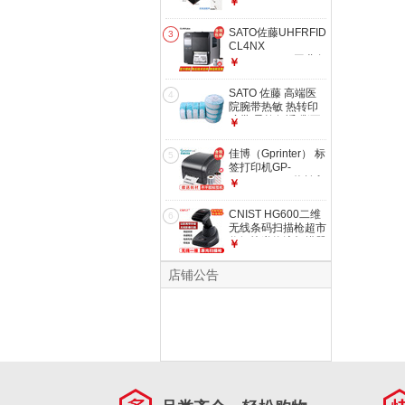
￥
码扫描枪墙壁挂式支
架 通用型勾挂式扫
SATO佐藤UHFRFID
3
描枪支架 标配
CL4NX
CL4NXPLUS工业条
￥
码机智能固定资料电
子不干胶标签读写打
SATO 佐藤 高端医
4
印机 3.5英寸全彩
院腕带热敏 热转印
LCD屏 CL4NX
腕带 柔软舒适 撕不
￥
PLUS 203dpi
烂防水腕带 条码标
USB+网口
签纸 成人热敏腕带
佳博（Gprinter） 标
5
蓝色印花8卷/600条
签打印机GP-
1124T/1134T热转印
￥
热敏双模标签打印机
价签服装吊牌
CNIST HG600二维
6
1124T(U口+串口
无线条码扫描枪超市
+并口）203dpi
收银快递物流扫描器
￥
扫码枪带底座 USB
接口
店铺公告