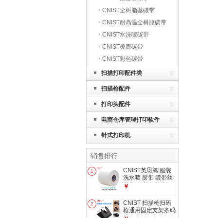
CNIST全树脂基碳带
CNIST耐高温全树脂碳带
CNIST水洗唛碳带
CNIST覆膜碳带
CNIST彩色碳带
扫描打印配件类
扫描枪配件
打印头配件
电商仓库管理打印软件
针式打印机
销售排行
CNIST英思腾 服装
1
洗水唛 胶带 缎带丝
带 纯白空白水洗标
￥
可水洗耐高温烫 干
洗店洗水唛厚度20
CNIST 扫描枪扫码
2
丝110mm*50M/卷
枪通用固定支架条码
枪底座托架安装板条